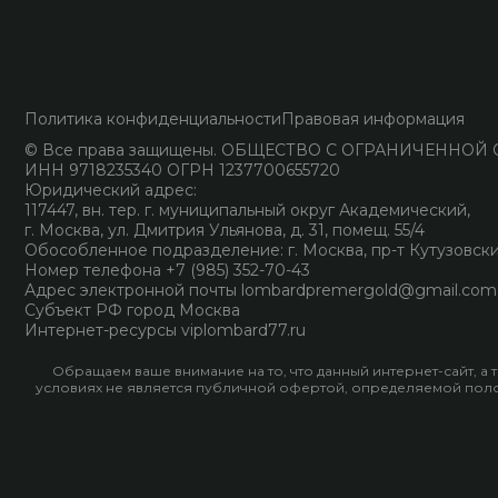
Политика конфиденциальности
Правовая информация
© Все права защищены. ОБЩЕСТВО С ОГРАНИЧЕННО
ИНН 9718235340 ОГРН 1237700655720
Юридический адрес:
117447, вн. тер. г. муниципальный округ Академический,
г. Москва, ул. Дмитрия Ульянова, д. 31, помещ. 55/4
Обособленное подразделение: г. Москва, пр-т Кутузовский, 
Номер телефона +7 (985) 352-70-43
Адрес электронной почты lombardpremergold@gmail.com
Субъект РФ город Москва
Интернет-ресурсы viplombard77.ru
Обращаем ваше внимание на то, что данный интернет-сайт, а
условиях не является публичной офертой, определяемой полож