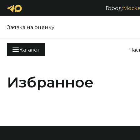
Город:
Моск
Продать
Заявка на оценку
Каталог
Час
Часы
Ювелирные изделия
Антиквариат
Аксессуа
+7 (916) 2900-222
Избранное