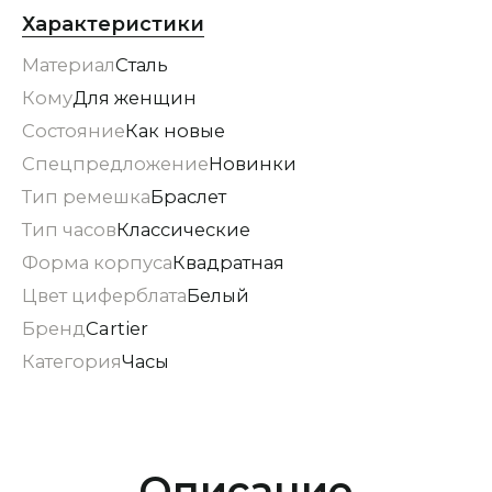
Характеристики
Материал
Сталь
Кому
Для женщин
Состояние
Как новые
Спецпредложение
Новинки
Тип ремешка
Браслет
Тип часов
Классические
Форма корпуса
Квадратная
Цвет циферблата
Белый
Бренд
Cartier
Категория
Часы
Описание