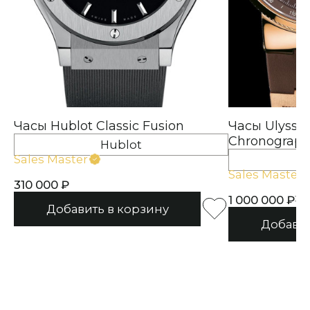
Часы Hublot Classic Fusion
Часы Ulysse 
Chronograp
Hublot
Sales Master
Ul
Sales Master
310 000
1 000 000
1 