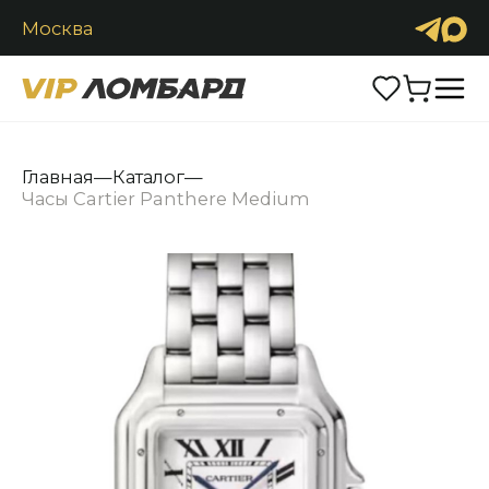
Москва
Продать
Обменять
Каталог
Главная
—
Каталог
—
Часы Cartier Panthere Medium
Часы
Ювелирные изделия
Антиквариат
Аксессуары
Услуги
Контакты
+7 (916) 2900-222
Заказать звонок