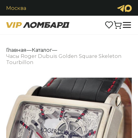
Москва
Продать
Обменять
Каталог
Главная
—
Каталог
—
Часы Roger Dubuis Golden Square Skeleton
Часы
Ювелирные изделия
Антиквариат
Tourbillon
Аксессуары
Услуги
Контакты
+7 (916) 2900-222
Заказать звонок