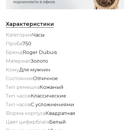
Характеристики
Категория
Часы
Проба
750
Бренд
Roger Dubuis
Материал
Золото
Кому
Для мужчин
Состояние
Отличное
Тип ремешка
Кожаный
Тип часов
Классические
Тип часов
С усложнениями
Форма корпуса
Квадратная
Цвет циферблата
Белый