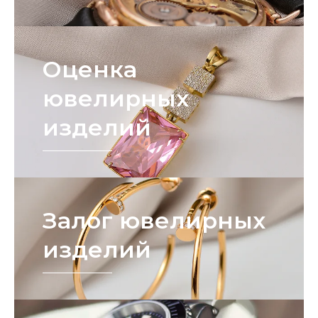
Оценка
ювелирных
изделий
Залог ювелирных
изделий