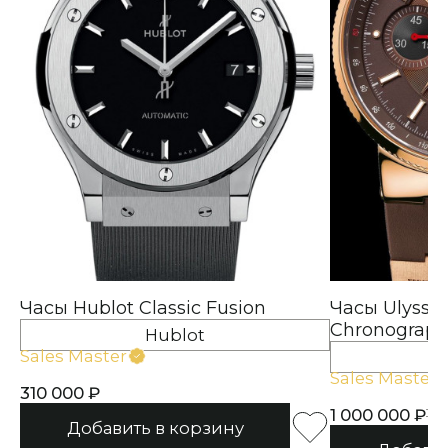
Часы Hublot Classic Fusion
Часы Ulysse 
Chronograp
Hublot
Sales Master
Ul
Sales Master
310 000
1 000 000
1 