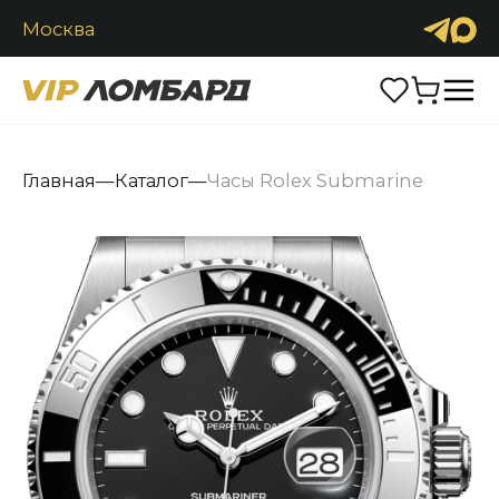
Москва
Продать
Обменять
Каталог
Главная
—
Каталог
—
Часы Rolex Submarine
Часы
Ювелирные изделия
Антиквариат
Аксессуары
Услуги
Контакты
+7 (916) 2900-222
Заказать звонок