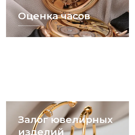
Оценка часов
Оценка
ювелирных
изделий
Залог ювелирных
изделий