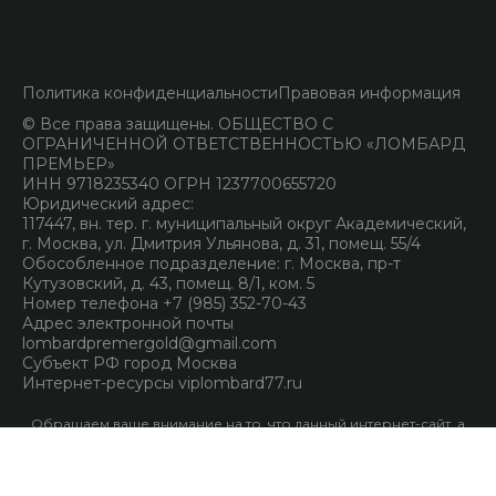
Политика конфиденциальности
Правовая информация
© Все права защищены. ОБЩЕСТВО С
ОГРАНИЧЕННОЙ ОТВЕТСТВЕННОСТЬЮ «ЛОМБАРД
ПРЕМЬЕР»
ИНН 9718235340 ОГРН 1237700655720
Юридический адрес:
117447, вн. тер. г. муниципальный округ Академический,
г. Москва, ул. Дмитрия Ульянова, д. 31, помещ. 55/4
Обособленное подразделение: г. Москва, пр-т
Кутузовский, д. 43, помещ. 8/1, ком. 5
Номер телефона +7 (985) 352-70-43
Адрес электронной почты
lombardpremergold@gmail.com
Субъект РФ город Москва
Интернет-ресурсы viplombard77.ru
Обращаем ваше внимание на то, что данный интернет-сайт, а
также вся информация о товарах и ценах, предоставленная на
нём, носит исключительно информационный характер и ни
при каких условиях не является публичной офертой,
определяемой положениями Статьи 437 Гражданского