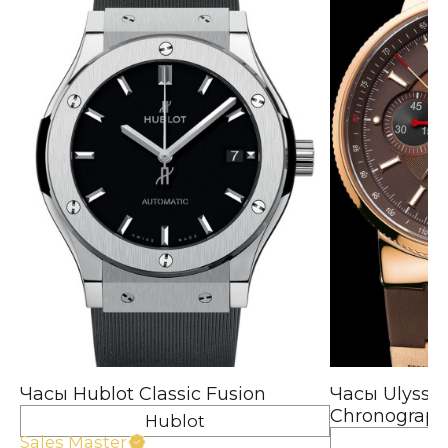
Часы Hublot Classic Fusion
Часы Ulysse 
Chronograp
Hublot
Sales Master
Ul