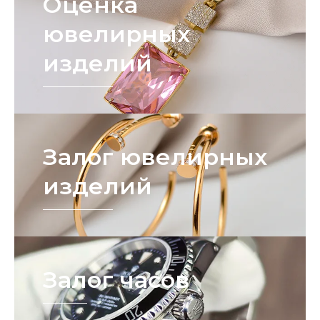
Оценка
ювелирных
изделий
Залог ювелирных
изделий
Залог часов