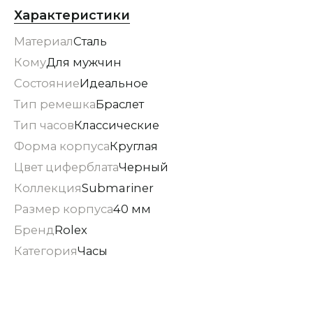
Характеристики
Материал
Сталь
Кому
Для мужчин
Состояние
Идеальное
Тип ремешка
Браслет
Тип часов
Классические
Форма корпуса
Круглая
Цвет циферблата
Черный
Коллекция
Submariner
Размер корпуса
40 мм
Бренд
Rolex
Категория
Часы