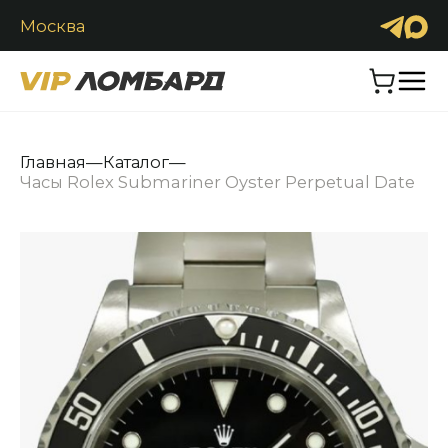
Москва
Продать
Обменять
Каталог
Главная
—
Каталог
—
Часы Rolex Submariner Oyster Perpetual Date
Часы
Ювелирные изделия
Антиквариат
Аксессуары
Услуги
Контакты
+7 (916) 2900-222
Заказать звонок