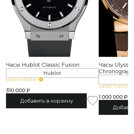
Часы Hublot Classic Fusion
Часы Ulysse 
Chronograp
Hublot
Sales Master
Ul
Sales Master
310 000
1 000 000
1 