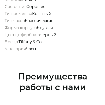
Состояние
Хорошее
Тип ремешка
Кожаный
Тип часов
Классические
Форма корпуса
Круглая
Цвет циферблата
Черный
Бренд
Tiffany & Co
Категория
Часы
Преимущества
работы с нами