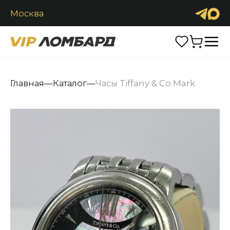
Москва
Продать
Обменять
Каталог
Главная
—
Каталог
—
Часы Tiffany & Co Mark
Часы
Ювелирные изделия
Антиквариат
Аксессуары
Услуги
Контакты
+7 (916) 2900-222
Заказать звонок