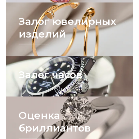
Залог ювелирных
изделий
Залог часов
Оценка
бриллиантов