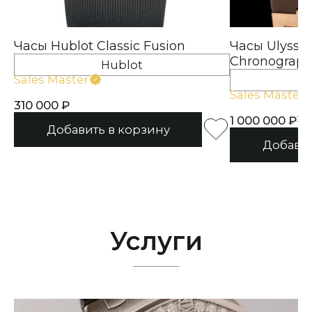
Часы Hublot Classic Fusion
Часы Ulysse 
Chronograp
Hublot
Sales Master
Ul
Sales Master
310 000
1 000 000
1 
Услуги